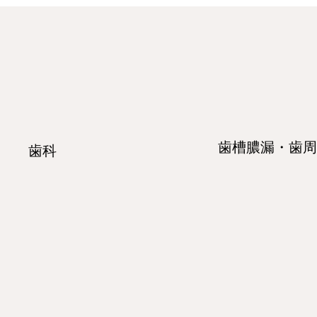
歯槽膿漏・歯周
歯科